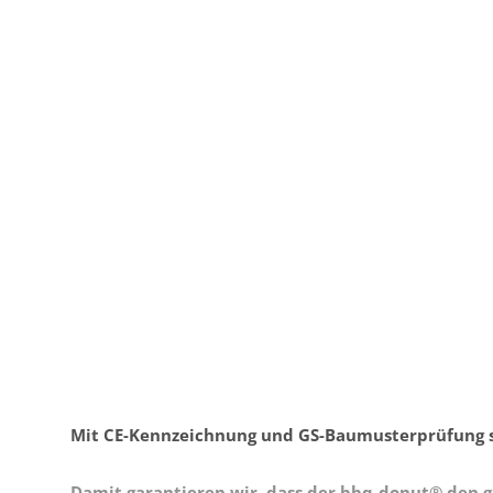
Mit CE-Kennzeichnung und GS-Baumusterprüfung sin
Damit garantieren wir, dass der bbq-donut® den 